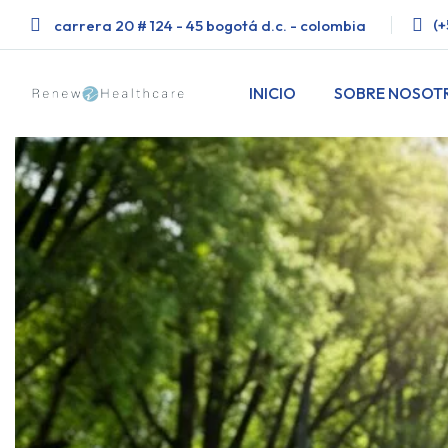
(+
carrera 20 # 124 - 45 bogotá d.c. - colombia
INICIO
SOBRE NOSOT