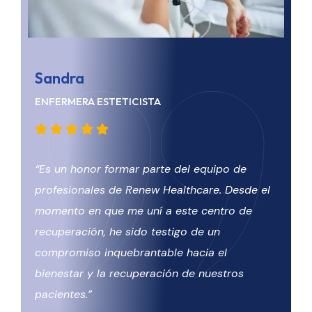
Sandra
Jair
ENFERMERA ESTETICISTA
ENFER
“Es un honor formar parte del equipo de
“Reco
profesionales de Renew Healthcare. Desde el
cualqu
momento en que me uní a este centro de
integr
recuperación, he sido testigo de un
Aquí, 
compromiso inquebrantable hacia el
trabaj
bienestar y la recuperación de nuestros
que ob
pacientes.”